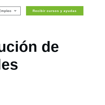
Empleo
Recibir cursos y ayudas
lución de
les