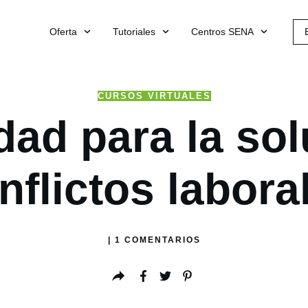
Oferta
Tutoriales
Centros SENA
CURSOS VIRTUALES
dad para la so
nflictos labora
|
1
COMENTARIOS