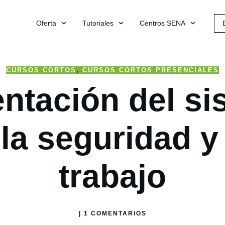
Oferta
Tutoriales
Centros SENA
CURSOS CORTOS
,
CURSOS CORTOS PRESENCIALES
ntación del si
la seguridad y
trabajo
|
1
COMENTARIOS