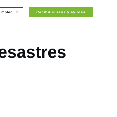
Empleo
Recibir cursos y ayudas
esastres