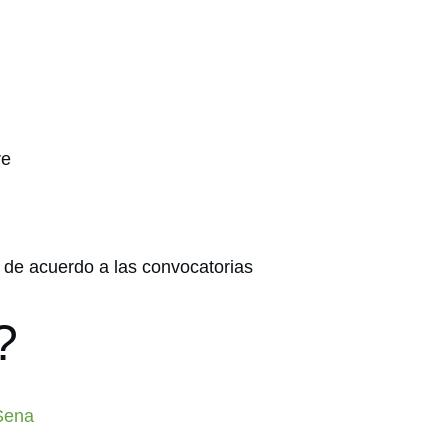
re
, de acuerdo a las convocatorias
?
 Sena