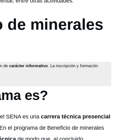
ental, entre otras actividades.
o de minerales
on de
carácter informativo
. La inscripción y formación
ama es?
r el SENA es una
carrera técnica presencial
 En el programa de Beneficio de minerales
écnica
de modo que, al concluirlo